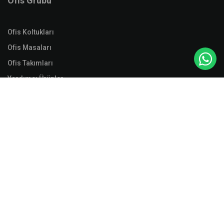
Ofis Grubu
Ofis Koltukları
Ofis Masaları
Ofis Takımları
Yardımcı Ürünler
Aksesuar
Soyunma Dolapları
Dosya Dolapları
Malzeme Dolapları
Ranzalar
Aksesuarlar
Yasal