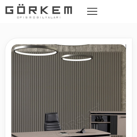
Ofis
Okul
Cafe Bahçe
Hakkımızda
Koltuk Tamiri
İletişim