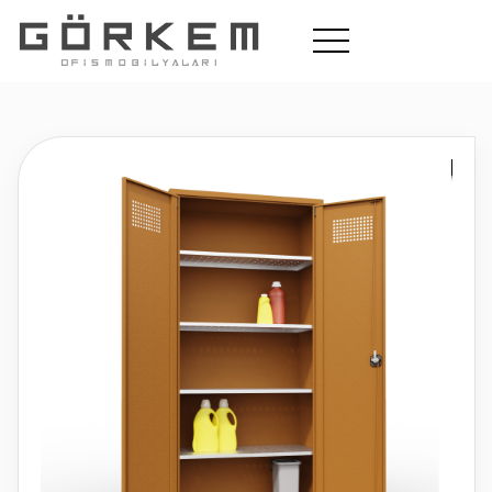
Ofis
Okul
Cafe Bahçe
Hakkımızda
Koltuk Tamiri
İletişim