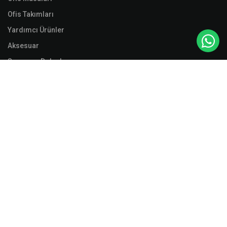
Ofis Takımları
Yardımcı Ürünler
Aksesuar
Soyunma Dolapları
Dosya Dolapları
Malzeme Dolapları
Ranzalar
Aksesuarlar
Yasal
KVKK
MESAFELİ SATIŞ SÖZLEŞMESİ
İletişim Bilgilerimiz